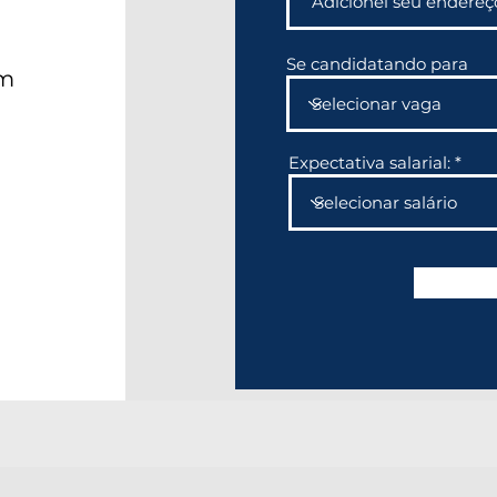
Se candidatando para
em
Expectativa salarial: